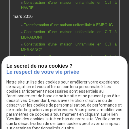
Construction d'une maison unifamiliale en CLT à
HAVRE.
mars 2016
Transformation d'une maison unifamiliale à EMBOUG.
Construction d'une maison unifamiliale en CLT à
LIBRAMONT
Construction d'une maison unifamiliale en CLT à
MESSANCY.
Construction d'une maison unifamiliale en CLT à
VILLERS-LE-BOUILLET.
Le secret de nos cookies ?
Construction d'une maison unifamiliale à XHORIS.
Le respect de votre vie privée
février 2016
Notre site utilise des cookies pour améliorer votre expérience
Construciton d'une maison unifamiliale à SAINT-
de navigation et vous offrir un contenu personnalisé. Les
cookies strictement nécessaires sont essentiels au
NICOLAS.
fonctionnement de base de notre site et ne peuvent pas être
désactivés. Cependant, vous avez le choix d'activer ou de
désactiver les cookies de personnalisation, de performance et
Voir toutes les actualités
de marketing selon vos préférences. Vous pouvez modifier vos
paramètres de cookies à tout moment en cliquant sur le lien
'Gestion des cookies' situé en bas de notre site. Veuillez noter
que la désactivation de certains cookies peut avoir un impact
sur certaines fonctionnalités du site.